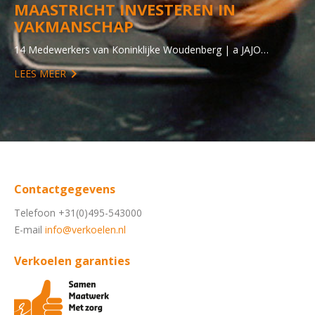
MAASTRICHT INVESTEREN IN
VAKMANSCHAP
14 Medewerkers van Koninklijke Woudenberg | a JAJO…
LEES MEER
Contactgegevens
Telefoon +31(0)495-543000
E-mail
info@verkoelen.nl
Verkoelen garanties