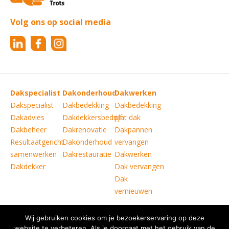
Volg ons op social media
Dakspecialist
Dakonderhoud
Dakwerken
Dakspecialist
Dakbedekking
Dakbedekking
Dakadvies
Dakdekkersbedrijf
plat dak
Dakbeheer
Dakrenovatie
Dakpannen
Resultaatgericht
Dakonderhoud
vervangen
samenwerken
Dakrestauratie
Dakwerken
Dakdekker
Dak vervangen
Dak
vernieuwen
Wij gebruiken cookies om je bezoekerservaring op deze
Copyright © Verkoelen Dakspecialisten Weert B.V.
|
website te verbeteren. Als je doorgaat met het gebruik van de