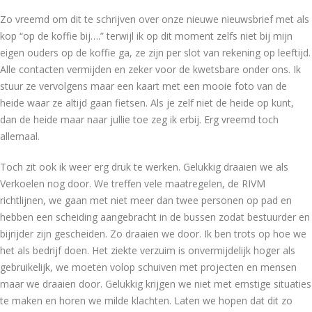
Zo vreemd om dit te schrijven over onze nieuwe nieuwsbrief met als
kop “op de koffie bij….” terwijl ik op dit moment zelfs niet bij mijn
eigen ouders op de koffie ga, ze zijn per slot van rekening op leeftijd.
Alle contacten vermijden en zeker voor de kwetsbare onder ons. Ik
stuur ze vervolgens maar een kaart met een mooie foto van de
heide waar ze altijd gaan fietsen. Als je zelf niet de heide op kunt,
dan de heide maar naar jullie toe zeg ik erbij. Erg vreemd toch
allemaal.
Toch zit ook ik weer erg druk te werken. Gelukkig draaien we als
Verkoelen nog door. We treffen vele maatregelen, de RIVM
richtlijnen, we gaan met niet meer dan twee personen op pad en
hebben een scheiding aangebracht in de bussen zodat bestuurder en
bijrijder zijn gescheiden. Zo draaien we door. Ik ben trots op hoe we
het als bedrijf doen. Het ziekte verzuim is onvermijdelijk hoger als
gebruikelijk, we moeten volop schuiven met projecten en mensen
maar we draaien door. Gelukkig krijgen we niet met ernstige situaties
te maken en horen we milde klachten. Laten we hopen dat dit zo