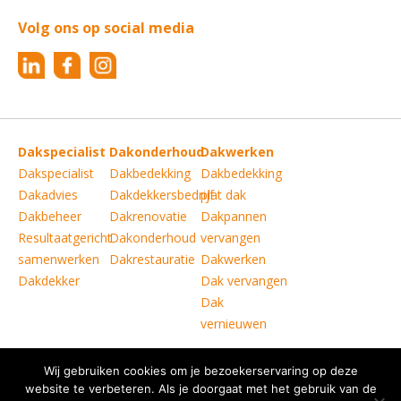
Volg ons op social media
Dakspecialist
Dakonderhoud
Dakwerken
Dakspecialist
Dakbedekking
Dakbedekking
Dakadvies
Dakdekkersbedrijf
plat dak
Dakbeheer
Dakrenovatie
Dakpannen
Resultaatgericht
Dakonderhoud
vervangen
samenwerken
Dakrestauratie
Dakwerken
Dakdekker
Dak vervangen
Dak
vernieuwen
Wij gebruiken cookies om je bezoekerservaring op deze
Copyright © Verkoelen Dakspecialisten Weert B.V.
|
website te verbeteren. Als je doorgaat met het gebruik van de