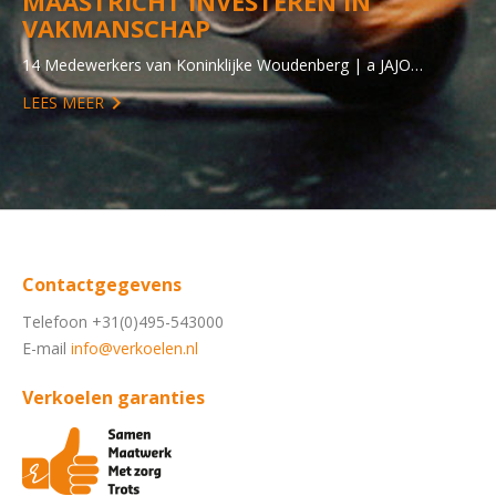
MAASTRICHT INVESTEREN IN
VAKMANSCHAP
14 Medewerkers van Koninklijke Woudenberg | a JAJO…
LEES MEER
Contactgegevens
Telefoon +31(0)495-543000
E-mail
info@verkoelen.nl
Verkoelen garanties