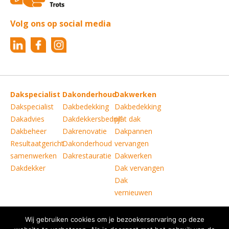
Volg ons op social media
Dakspecialist
Dakonderhoud
Dakwerken
Dakspecialist
Dakbedekking
Dakbedekking
Dakadvies
Dakdekkersbedrijf
plat dak
Dakbeheer
Dakrenovatie
Dakpannen
Resultaatgericht
Dakonderhoud
vervangen
samenwerken
Dakrestauratie
Dakwerken
Dakdekker
Dak vervangen
Dak
vernieuwen
Wij gebruiken cookies om je bezoekerservaring op deze
Copyright © Verkoelen Dakspecialisten Weert B.V.
|