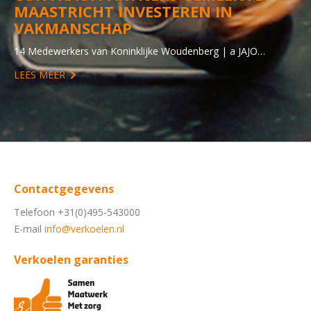
MAASTRICHT INVESTEREN IN
VAKMANSCHAP
14 Medewerkers van Koninklijke Woudenberg | a JAJO…
LEES MEER
Contactgegevens
Telefoon +31(0)495-543000
E-mail
info@verkoelen.nl
Verkoelen garanties