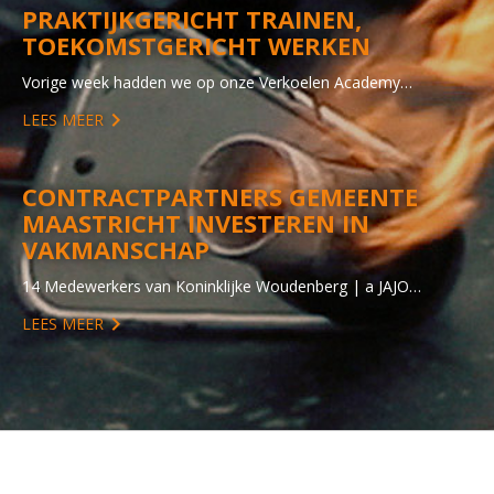
PRAKTIJKGERICHT TRAINEN,
TOEKOMSTGERICHT WERKEN
Vorige week hadden we op onze Verkoelen Academy…
LEES MEER
CONTRACTPARTNERS GEMEENTE
MAASTRICHT INVESTEREN IN
VAKMANSCHAP
14 Medewerkers van Koninklijke Woudenberg | a JAJO…
LEES MEER