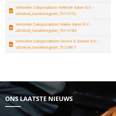
Verkoelen Dakpecialisten Hellende daken B.V. –
uittreksel_handelsregister_70115192
Verkoelen Dakspecialisten Vlakke daken B.V. –
uittreksel_handelsregister_70115184
Verkoelen Dakspecialisten Service & Beheer B.V. –
uittreksel_handelsregister_70124817
ONS LAATSTE NIEUWS