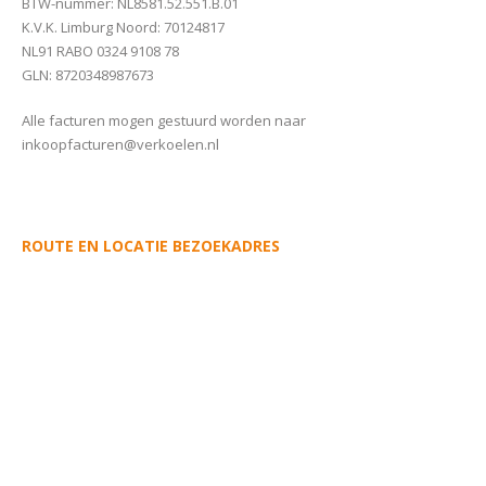
BTW-nummer: NL8581.52.551.B.01
K.V.K. Limburg Noord: 70124817
NL91 RABO 0324 9108 78
GLN: 8720348987673
Alle facturen mogen gestuurd worden naar
inkoopfacturen@verkoelen.nl
ROUTE EN LOCATIE BEZOEKADRES