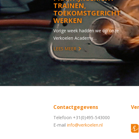
TRAINEN,
TOEKOMSTGERICHT
WERKEN
Vorige week hadden we op onze
Verkoelen Academy…
LEES MEER
Contactgegevens
Ve
Telefoon +31(0)495-543000
E-mail
info@verkoelen.nl