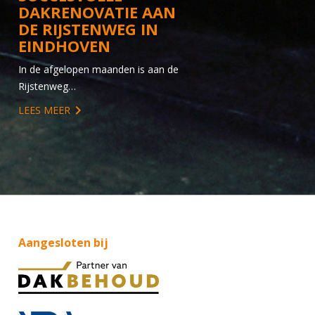
DAKRENOVATIE AAN
DE RIJSTENWEG IN
EINDHOVEN
In de afgelopen maanden is aan de
Rijstenweg…
LEES MEER
Aangesloten bij