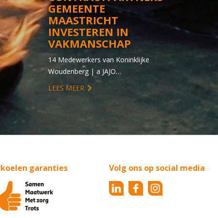
GEMEENTE
MAASTRICHT
INVESTEREN IN
VAKMANSCHAP
14 Medewerkers van Koninklijke
Woudenberg | a JAJO…
LEES MEER
rkoelen garanties
Volg ons op social media