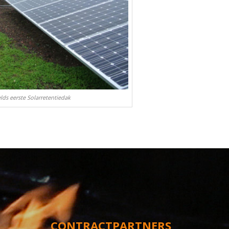
ds eerste Solarretentiedak
CONTRACTPARTNERS