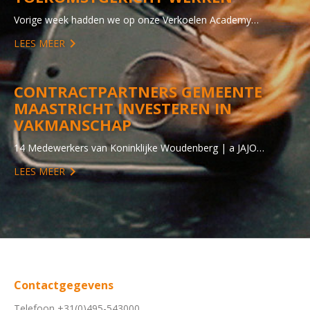
Vorige week hadden we op onze Verkoelen Academy…
LEES MEER
CONTRACTPARTNERS GEMEENTE
MAASTRICHT INVESTEREN IN
VAKMANSCHAP
14 Medewerkers van Koninklijke Woudenberg | a JAJO…
LEES MEER
Contactgegevens
Telefoon +31(0)495-543000