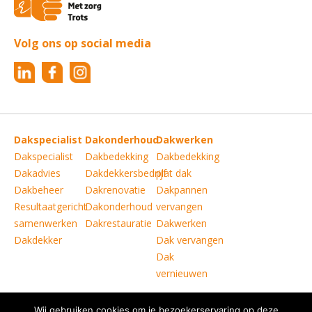
Volg ons op social media
Dakspecialist
Dakonderhoud
Dakwerken
Dakspecialist
Dakbedekking
Dakbedekking
Dakadvies
Dakdekkersbedrijf
plat dak
Dakbeheer
Dakrenovatie
Dakpannen
Resultaatgericht
Dakonderhoud
vervangen
samenwerken
Dakrestauratie
Dakwerken
Dakdekker
Dak vervangen
Dak
vernieuwen
Wij gebruiken cookies om je bezoekerservaring op deze