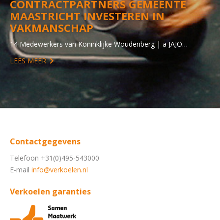
CONTRACTPARTNERS GEMEENTE
MAASTRICHT INVESTEREN IN
VAKMANSCHAP
14 Medewerkers van Koninklijke Woudenberg | a JAJO…
LEES MEER
Contactgegevens
Telefoon +31(0)495-543000
E-mail
info@verkoelen.nl
Verkoelen garanties