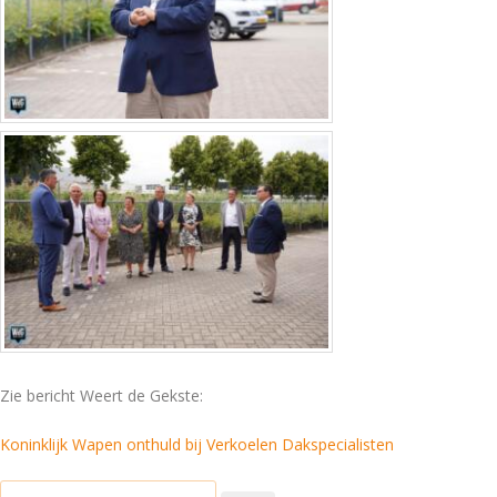
Zie bericht Weert de Gekste:
Koninklijk Wapen onthuld bij Verkoelen Dakspecialisten
Zoeken