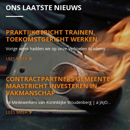
ONS LAATSTE NIEUWS
PRAKTIJKGERICHT TRAINEN,
TOEKOMSTGERICHT WERKEN
Vorige week hadden we op onze Verkoelen Academy…
LEES MEER
CONTRACTPARTNERS GEMEENTE
MAASTRICHT INVESTEREN IN
VAKMANSCHAP
14 Medewerkers van Koninklijke Woudenberg | a JAJO…
LEES MEER