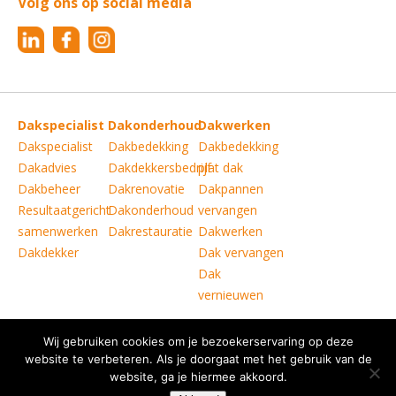
Volg ons op social media
Dakspecialist
Dakonderhoud
Dakwerken
Dakspecialist
Dakbedekking
Dakbedekking
Dakadvies
Dakdekkersbedrijf
plat dak
Dakbeheer
Dakrenovatie
Dakpannen
Resultaatgericht
Dakonderhoud
vervangen
samenwerken
Dakrestauratie
Dakwerken
Dakdekker
Dak vervangen
Dak
vernieuwen
Wij gebruiken cookies om je bezoekerservaring op deze
Copyright © Verkoelen Dakspecialisten Weert B.V.
|
website te verbeteren. Als je doorgaat met het gebruik van de
website, ga je hiermee akkoord.
Disclaimer
|
Copyright
|
Privacy statement
|