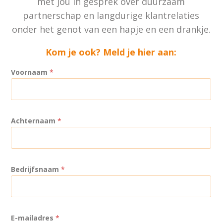
met jou in gesprek over duurzaam
partnerschap en langdurige klantrelaties
onder het genot van een hapje en een drankje.
Kom je ook? Meld je hier aan:
B
Voornaam
*
e
d
r
i
Achternaam
*
j
f
s
n
*
Bedrijfsnaam
*
a
E
a
-
m
m
E
a
E-mailadres
*
-
i