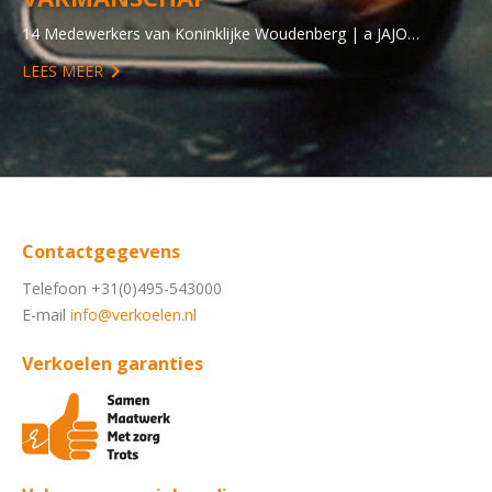
14 Medewerkers van Koninklijke Woudenberg | a JAJO…
LEES MEER
Contactgegevens
Telefoon +31(0)495-543000
E-mail
info@verkoelen.nl
Verkoelen garanties