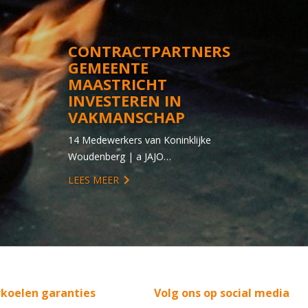
CONTRACTPARTNERS
GEMEENTE
MAASTRICHT
INVESTEREN IN
VAKMANSCHAP
14 Medewerkers van Koninklijke
Woudenberg | a JAJO…
LEES MEER
rkoelen garanties
Volg ons op social media