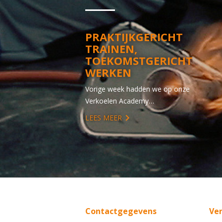
PRAKTIJKGERICHT
TRAINEN,
TOEKOMSTGERICHT
WERKEN
Vorige week hadden we op onze
Verkoelen Academy…
LEES MEER
Contactgegevens
Ve