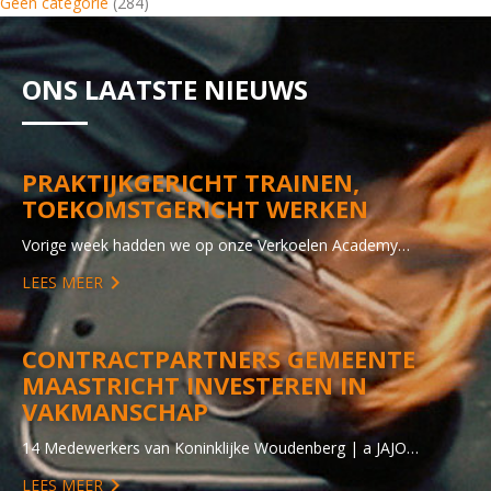
Geen categorie
(284)
ONS LAATSTE NIEUWS
PRAKTIJKGERICHT TRAINEN,
TOEKOMSTGERICHT WERKEN
Vorige week hadden we op onze Verkoelen Academy…
LEES MEER
CONTRACTPARTNERS GEMEENTE
MAASTRICHT INVESTEREN IN
VAKMANSCHAP
14 Medewerkers van Koninklijke Woudenberg | a JAJO…
LEES MEER