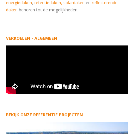
energiedaken
,
retentiedaken,
solardaken
en
reflecterende
daken
behoren tot de mogelijkheden.
VERKOELEN - ALGEMEEN
BEKIJK ONZE REFERENTIE PROJECTEN