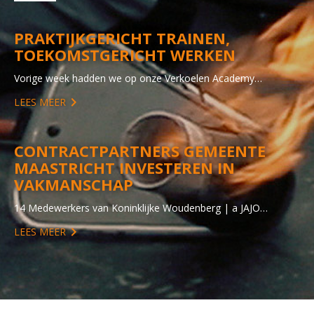
PRAKTIJKGERICHT TRAINEN,
TOEKOMSTGERICHT WERKEN
Vorige week hadden we op onze Verkoelen Academy…
LEES MEER
CONTRACTPARTNERS GEMEENTE
MAASTRICHT INVESTEREN IN
VAKMANSCHAP
14 Medewerkers van Koninklijke Woudenberg | a JAJO…
LEES MEER