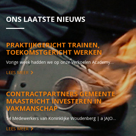
ONS LAATSTE NIEUWS
PRAKTIJKGERICHT TRAINEN,
TOEKOMSTGERICHT WERKEN
Vorige week hadden we op onze Verkoelen Academy…
LEES MEER
CONTRACTPARTNERS GEMEENTE
MAASTRICHT INVESTEREN IN
VAKMANSCHAP
14 Medewerkers van Koninklijke Woudenberg | a JAJO…
LEES MEER