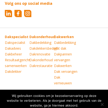
Volg ons op social media
Dakspecialist
Dakonderhoud
Dakwerken
Dakspecialist
Dakbedekking
Dakbedekking
Dakadvies
Dakdekkersbedrijf
plat dak
Dakbeheer
Dakrenovatie
Dakpannen
Resultaatgericht
Dakonderhoud
vervangen
samenwerken
Dakrestauratie
Dakwerken
Dakdekker
Dak vervangen
Dak
vernieuwen
Wij gebruiken cookies om je bezoekerservaring op deze
Copyright © Verkoelen Dakspecialisten Weert B.V.
|
website te verbeteren. Als je doorgaat met het gebruik van de
Disclaimer
website, ga je hiermee akkoord.
|
Copyright
|
Privacy statement
|