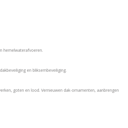
 en hemelwaterafvoeren.
kbeveiliging en bliksembeveiliging.
nkwerken, goten en lood. Vernieuwen dak-ornamenten, aanbrengen