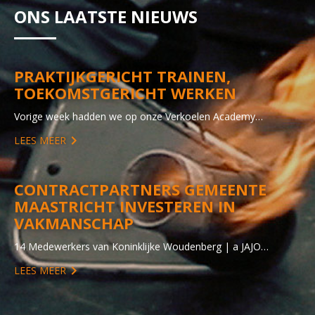
ONS LAATSTE NIEUWS
PRAKTIJKGERICHT TRAINEN,
TOEKOMSTGERICHT WERKEN
Vorige week hadden we op onze Verkoelen Academy…
LEES MEER
CONTRACTPARTNERS GEMEENTE
MAASTRICHT INVESTEREN IN
VAKMANSCHAP
14 Medewerkers van Koninklijke Woudenberg | a JAJO…
LEES MEER