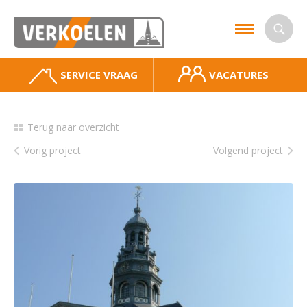
SERVICE VRAAG
VACATURES
Terug naar overzicht
Vorig project
Volgend project