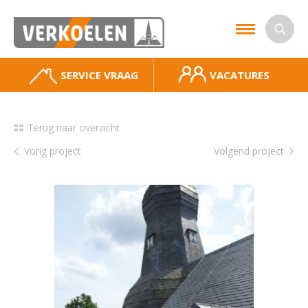
SERVICE VRAAG
VACATURES
Terug naar overzicht
Vorig project
Volgend project