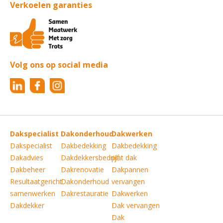
Verkoelen garanties
Volg ons op social media
Dakspecialist
Dakonderhoud
Dakwerken
Dakspecialist
Dakbedekking
Dakbedekking
Dakadvies
Dakdekkersbedrijf
plat dak
Dakbeheer
Dakrenovatie
Dakpannen
Resultaatgericht
Dakonderhoud
vervangen
samenwerken
Dakrestauratie
Dakwerken
Dakdekker
Dak vervangen
Dak