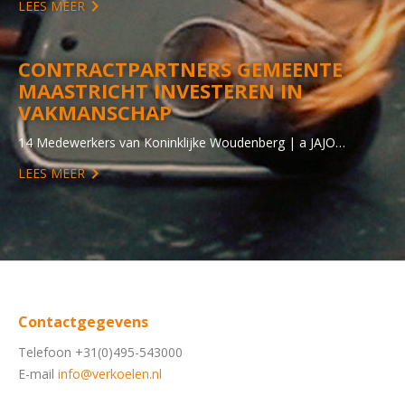
LEES MEER
CONTRACTPARTNERS GEMEENTE
MAASTRICHT INVESTEREN IN
VAKMANSCHAP
14 Medewerkers van Koninklijke Woudenberg | a JAJO…
LEES MEER
Contactgegevens
Telefoon +31(0)495-543000
E-mail
info@verkoelen.nl