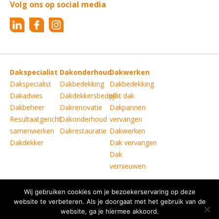
Volg ons op social media
Dakspecialist
Dakonderhoud
Dakwerken
Dakspecialist
Dakbedekking
Dakbedekking
Dakadvies
Dakdekkersbedrijf
plat dak
Dakbeheer
Dakrenovatie
Dakpannen
Resultaatgericht
Dakonderhoud
vervangen
samenwerken
Dakrestauratie
Dakwerken
Dakdekker
Dak vervangen
Dak
vernieuwen
Wij gebruiken cookies om je bezoekerservaring op deze
Copyright © Verkoelen Dakspecialisten Weert B.V.
|
website te verbeteren. Als je doorgaat met het gebruik van de
Disclaimer
website, ga je hiermee akkoord.
|
Copyright
|
Privacy statement
|