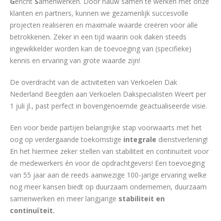
G
ericht
S
amenwerken. Door nauw samen te werken met onze
klanten en partners, kunnen we gezamenlijk succesvolle
projecten realiseren en maximale waarde creëren voor alle
betrokkenen. Zeker in een tijd waarin ook daken steeds
ingewikkelder worden kan de toevoeging van (specifieke)
kennis en ervaring van grote waarde zijn!
De overdracht van de activiteiten van Verkoelen Dak
Nederland Beegden aan Verkoelen Dakspecialisten Weert per
1 juli jl., past perfect in bovengenoemde geactualiseerde visie.
Een voor beide partijen belangrijke stap voorwaarts met het
oog op verdergaande toekomstige
integrale
dienstverlening!
En het hiermee zeker stellen van stabiliteit en continuïteit voor
de medewerkers én voor de opdrachtgevers! Een toevoeging
van 55 jaar aan de reeds aanwezige 100-jarige ervaring welke
nog meer kansen biedt op duurzaam ondernemen, duurzaam
samenwerken en meer langjarige
stabiliteit en
continuïteit.