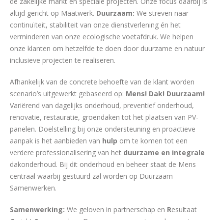
de zakelijke markt en speciale projecten. Onze focus daarbij is
altijd gericht op Maatwerk.
Duurzaam:
We streven naar
continuïteit, stabiliteit van onze dienstverlening én het
verminderen van onze ecologische voetafdruk. We helpen
onze klanten om hetzelfde te doen door duurzame en natuur
inclusieve projecten te realiseren.
Afhankelijk van de concrete behoefte van de klant worden
scenario’s uitgewerkt gebaseerd op:
Mens! Dak! Duurzaam!
Variërend van dagelijks onderhoud, preventief onderhoud,
renovatie, restauratie, groendaken tot het plaatsen van PV-
panelen. Doelstelling bij onze ondersteuning en proactieve
aanpak is het aanbieden van
hulp
om te komen tot een
verdere professionalisering van het
duurzame en integrale
dakonderhoud. Bij dit onderhoud en beheer staat de Mens
centraal waarbij gestuurd zal worden op Duurzaam
Samenwerken.
Samenwerking:
We geloven in partnerschap en
R
esultaat