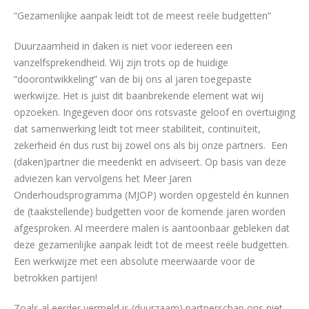
“Gezamenlijke aanpak leidt tot de meest reële budgetten”
Duurzaamheid in daken is niet voor iedereen een
vanzelfsprekendheid. Wij zijn trots op de huidige
“doorontwikkeling” van de bij ons al jaren toegepaste
werkwijze. Het is juist dit baanbrekende element wat wij
opzoeken. Ingegeven door ons rotsvaste geloof en overtuiging
dat samenwerking leidt tot meer stabiliteit, continuïteit,
zekerheid én dus rust bij zowel ons als bij onze partners. Een
(daken)partner die meedenkt en adviseert. Op basis van deze
adviezen kan vervolgens het Meer Jaren
Onderhoudsprogramma (MJOP) worden opgesteld én kunnen
de (taakstellende) budgetten voor de komende jaren worden
afgesproken. Al meerdere malen is aantoonbaar gebleken dat
deze gezamenlijke aanpak leidt tot de meest reële budgetten.
Een werkwijze met een absolute meerwaarde voor de
betrokken partijen!
Zoals al eerder vermeld is (duurzaam) partnerschap ons niet