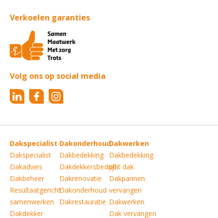
Verkoelen garanties
Volg ons op social media
Dakspecialist
Dakonderhoud
Dakwerken
Dakspecialist
Dakbedekking
Dakbedekking
Dakadvies
Dakdekkersbedrijf
plat dak
Dakbeheer
Dakrenovatie
Dakpannen
Resultaatgericht
Dakonderhoud
vervangen
samenwerken
Dakrestauratie
Dakwerken
Dakdekker
Dak vervangen