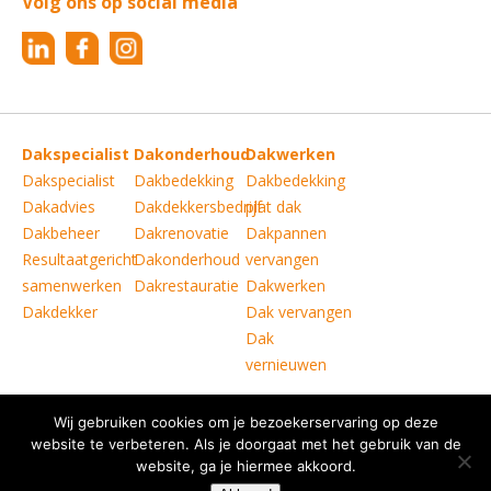
Volg ons op social media
Dakspecialist
Dakonderhoud
Dakwerken
Dakspecialist
Dakbedekking
Dakbedekking
Dakadvies
Dakdekkersbedrijf
plat dak
Dakbeheer
Dakrenovatie
Dakpannen
Resultaatgericht
Dakonderhoud
vervangen
samenwerken
Dakrestauratie
Dakwerken
Dakdekker
Dak vervangen
Dak
vernieuwen
Wij gebruiken cookies om je bezoekerservaring op deze
Copyright © Verkoelen Dakspecialisten Weert B.V.
|
website te verbeteren. Als je doorgaat met het gebruik van de
Disclaimer
website, ga je hiermee akkoord.
|
Copyright
|
Privacy statement
|