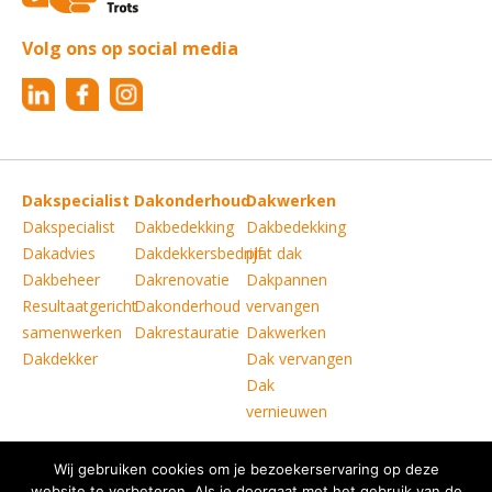
Volg ons op social media
Dakspecialist
Dakonderhoud
Dakwerken
Dakspecialist
Dakbedekking
Dakbedekking
Dakadvies
Dakdekkersbedrijf
plat dak
Dakbeheer
Dakrenovatie
Dakpannen
Resultaatgericht
Dakonderhoud
vervangen
samenwerken
Dakrestauratie
Dakwerken
Dakdekker
Dak vervangen
Dak
vernieuwen
Wij gebruiken cookies om je bezoekerservaring op deze
Copyright © Verkoelen Dakspecialisten Weert B.V.
|
website te verbeteren. Als je doorgaat met het gebruik van de