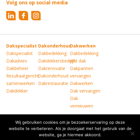
Volg ons op social media
Dakspecialist
Dakonderhoud
Dakwerken
Dakspecialist
Dakbedekking
Dakbedekking
Dakadvies
Dakdekkersbedrijf
plat dak
Dakbeheer
Dakrenovatie
Dakpannen
Resultaatgericht
Dakonderhoud
vervangen
samenwerken
Dakrestauratie
Dakwerken
Dakdekker
Dak vervangen
Dak
vernieuwen
Wij gebruiken cookies om je bezoekerservaring op deze
Copyright © Verkoelen Dakspecialisten Weert B.V.
|
website te verbeteren. Als je doorgaat met het gebruik van de
website, ga je hiermee akkoord.
Disclaimer
|
Copyright
|
Privacy statement
|