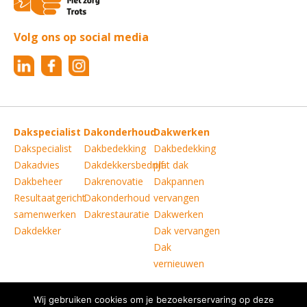
Volg ons op social media
Dakspecialist
Dakonderhoud
Dakwerken
Dakspecialist
Dakbedekking
Dakbedekking
Dakadvies
Dakdekkersbedrijf
plat dak
Dakbeheer
Dakrenovatie
Dakpannen
Resultaatgericht
Dakonderhoud
vervangen
samenwerken
Dakrestauratie
Dakwerken
Dakdekker
Dak vervangen
Dak
vernieuwen
Wij gebruiken cookies om je bezoekerservaring op deze