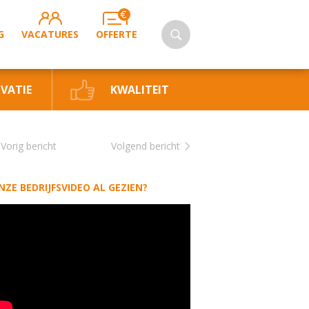
G
VACATURES
OFFERTE
VATIE
KWALITEIT
Vorig bericht
Volgend bericht
NZE BEDRIJFSVIDEO AL GEZIEN?