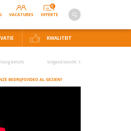
G
VACATURES
OFFERTE
VATIE
KWALITEIT
Vorig bericht
Volgend bericht
NZE BEDRIJFSVIDEO AL GEZIEN?