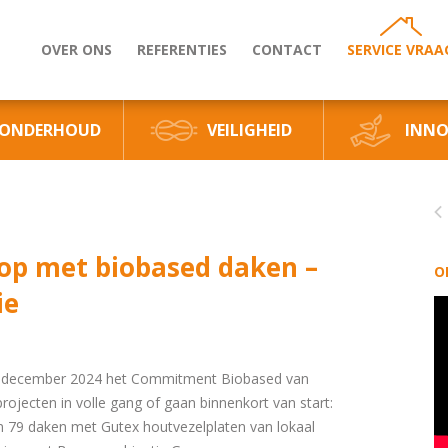
OVER ONS
REFERENTIES
CONTACT
SERVICE VRAA
ONDERHOUD
VEILIGHEID
INNO
rop met biobased daken –
O
ie
in december 2024 het Commitment Biobased van
projecten in volle gang of gaan binnenkort van start:
an 79 daken met
Gutex
houtvezelplaten van lokaal