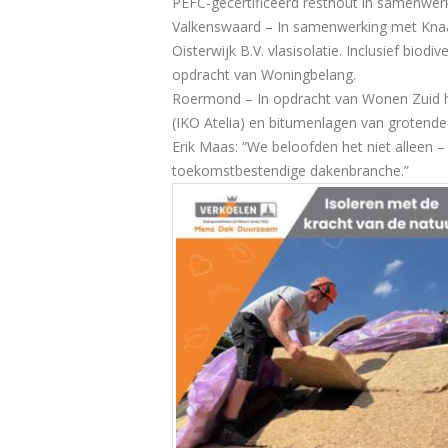
PEFC-gecertificeerd resthout in samenwe
Valkenswaard – In samenwerking met
Kna
Oisterwijk B.V.
vlasisolatie. Inclusief biod
opdracht van Woningbelang.
Roermond – In opdracht van
Wonen Zuid
h
(IKO Atelia) en bitumenlagen van grotende
Erik Maas: “We beloofden het niet alleen –
toekomstbestendige dakenbranche.”