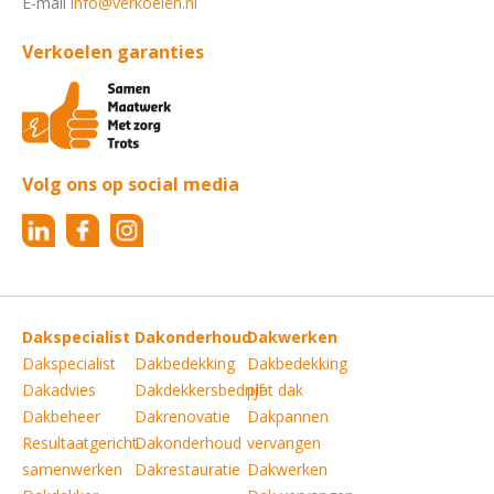
E-mail
info@verkoelen.nl
Verkoelen garanties
Volg ons op social media
Dakspecialist
Dakonderhoud
Dakwerken
Dakspecialist
Dakbedekking
Dakbedekking
Dakadvies
Dakdekkersbedrijf
plat dak
Dakbeheer
Dakrenovatie
Dakpannen
Resultaatgericht
Dakonderhoud
vervangen
samenwerken
Dakrestauratie
Dakwerken