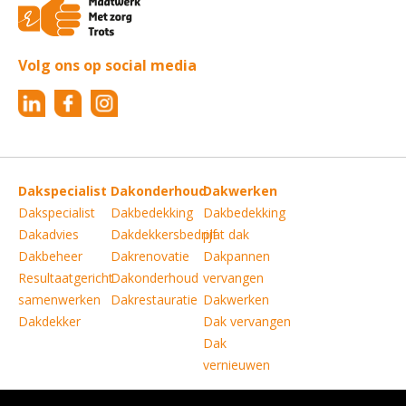
Volg ons op social media
Dakspecialist
Dakonderhoud
Dakwerken
Dakspecialist
Dakbedekking
Dakbedekking
Dakadvies
Dakdekkersbedrijf
plat dak
Dakbeheer
Dakrenovatie
Dakpannen
Resultaatgericht
Dakonderhoud
vervangen
samenwerken
Dakrestauratie
Dakwerken
Dakdekker
Dak vervangen
Dak
vernieuwen