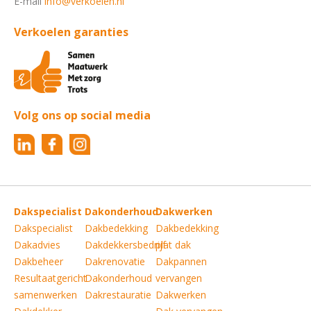
E-mail
info@verkoelen.nl
Verkoelen garanties
Volg ons op social media
Dakspecialist
Dakonderhoud
Dakwerken
Dakspecialist
Dakbedekking
Dakbedekking
Dakadvies
Dakdekkersbedrijf
plat dak
Dakbeheer
Dakrenovatie
Dakpannen
Resultaatgericht
Dakonderhoud
vervangen
samenwerken
Dakrestauratie
Dakwerken