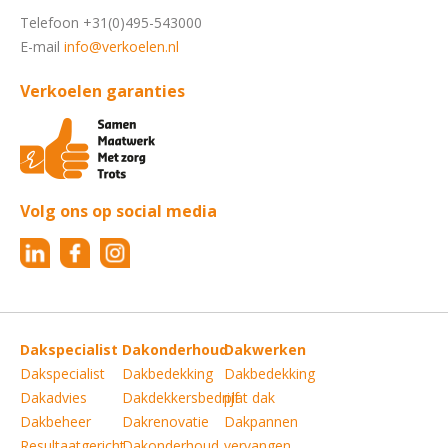
Telefoon +31(0)495-543000
E-mail
info@verkoelen.nl
Verkoelen garanties
Volg ons op social media
Dakspecialist
Dakonderhoud
Dakwerken
Dakspecialist
Dakbedekking
Dakbedekking
Dakadvies
Dakdekkersbedrijf
plat dak
Dakbeheer
Dakrenovatie
Dakpannen
Resultaatgericht
Dakonderhoud
vervangen