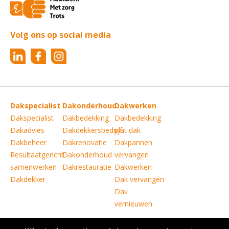
Volg ons op social media
Dakspecialist
Dakonderhoud
Dakwerken
Dakspecialist
Dakbedekking
Dakbedekking
Dakadvies
Dakdekkersbedrijf
plat dak
Dakbeheer
Dakrenovatie
Dakpannen
Resultaatgericht
Dakonderhoud
vervangen
samenwerken
Dakrestauratie
Dakwerken
Dakdekker
Dak vervangen
Dak
vernieuwen