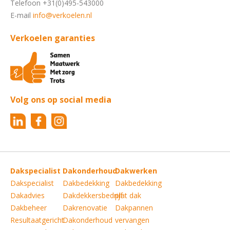
Telefoon +31(0)495-543000
E-mail
info@verkoelen.nl
Verkoelen garanties
Volg ons op social media
Dakspecialist
Dakonderhoud
Dakwerken
Dakspecialist
Dakbedekking
Dakbedekking
Dakadvies
Dakdekkersbedrijf
plat dak
Dakbeheer
Dakrenovatie
Dakpannen
Resultaatgericht
Dakonderhoud
vervangen