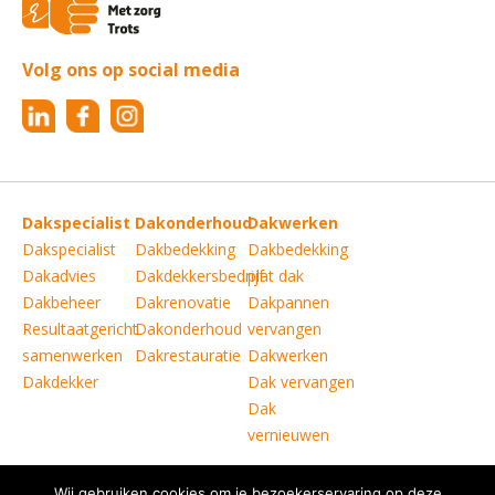
Volg ons op social media
Dakspecialist
Dakonderhoud
Dakwerken
Dakspecialist
Dakbedekking
Dakbedekking
Dakadvies
Dakdekkersbedrijf
plat dak
Dakbeheer
Dakrenovatie
Dakpannen
Resultaatgericht
Dakonderhoud
vervangen
samenwerken
Dakrestauratie
Dakwerken
Dakdekker
Dak vervangen
Dak
vernieuwen
Wij gebruiken cookies om je bezoekerservaring op deze