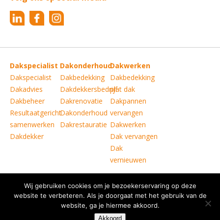
Dakspecialist
Dakonderhoud
Dakwerken
Dakspecialist
Dakbedekking
Dakbedekking
Dakadvies
Dakdekkersbedrijf
plat dak
Dakbeheer
Dakrenovatie
Dakpannen
Resultaatgericht
Dakonderhoud
vervangen
samenwerken
Dakrestauratie
Dakwerken
Dakdekker
Dak vervangen
Dak
vernieuwen
Wij gebruiken cookies om je bezoekerservaring op deze
Copyright © Verkoelen Dakspecialisten Weert B.V.
|
website te verbeteren. Als je doorgaat met het gebruik van de
Disclaimer
|
Copyright
|
Privacy statement
|
website, ga je hiermee akkoord.
Website door
Bonsai media
Akkoord