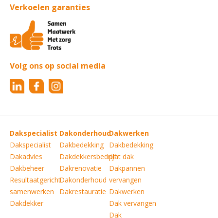
Verkoelen garanties
Volg ons op social media
Dakspecialist
Dakonderhoud
Dakwerken
Dakspecialist
Dakbedekking
Dakbedekking
Dakadvies
Dakdekkersbedrijf
plat dak
Dakbeheer
Dakrenovatie
Dakpannen
Resultaatgericht
Dakonderhoud
vervangen
samenwerken
Dakrestauratie
Dakwerken
Dakdekker
Dak vervangen
Dak