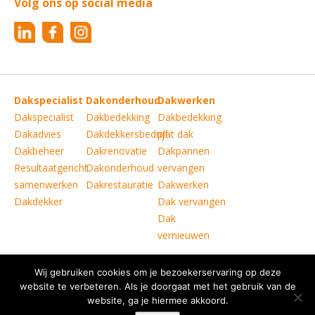
Volg ons op social media
Dakspecialist
Dakonderhoud
Dakwerken
Dakspecialist
Dakbedekking
Dakbedekking
Dakadvies
Dakdekkersbedrijf
plat dak
Dakbeheer
Dakrenovatie
Dakpannen
Resultaatgericht
Dakonderhoud
vervangen
samenwerken
Dakrestauratie
Dakwerken
Dakdekker
Dak vervangen
Dak
vernieuwen
Wij gebruiken cookies om je bezoekerservaring op deze
Copyright © Verkoelen Dakspecialisten Weert B.V.
|
website te verbeteren. Als je doorgaat met het gebruik van de
website, ga je hiermee akkoord.
Disclaimer
|
Copyright
|
Privacy statement
|