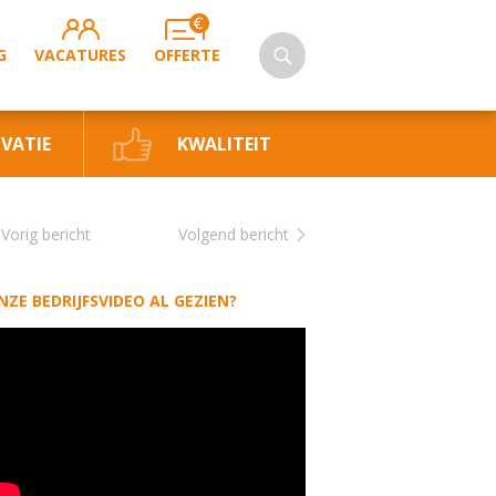
G
VACATURES
OFFERTE
VATIE
KWALITEIT
Vorig bericht
Volgend bericht
NZE BEDRIJFSVIDEO AL GEZIEN?