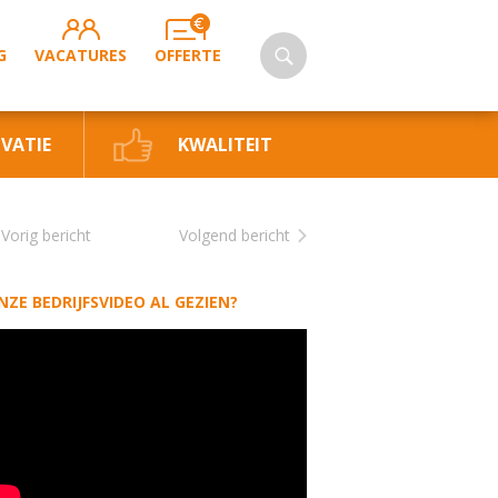
G
VACATURES
OFFERTE
VATIE
KWALITEIT
Vorig bericht
Volgend bericht
NZE BEDRIJFSVIDEO AL GEZIEN?