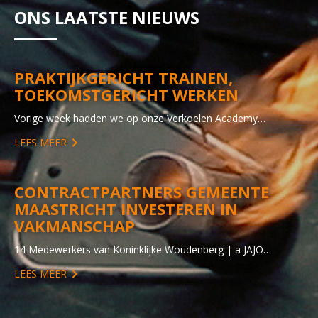
ONS LAATSTE NIEUWS
PRAKTIJKGERICHT TRAINEN,
TOEKOMSTGERICHT WERKEN
Vorige week hadden we op onze Verkoelen Academy…
LEES MEER
CONTRACTPARTNERS GEMEENTE
MAASTRICHT INVESTEREN IN
VAKMANSCHAP
14 Medewerkers van Koninklijke Woudenberg | a JAJO…
LEES MEER