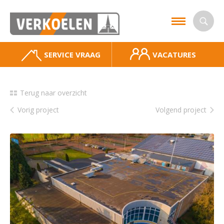
SERVICE VRAAG
VACATURES
Terug naar overzicht
Vorig project
Volgend project