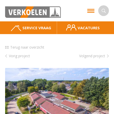
SERVICE VRAAG
VACATURES
Terug naar overzicht
Vorig project
Volgend project