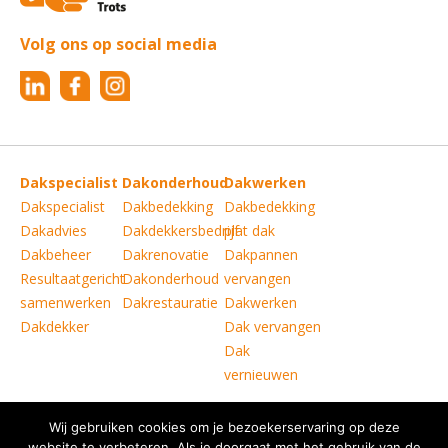
Volg ons op social media
Dakspecialist
Dakonderhoud
Dakwerken
Dakspecialist
Dakbedekking
Dakbedekking
Dakadvies
Dakdekkersbedrijf
plat dak
Dakbeheer
Dakrenovatie
Dakpannen
Resultaatgericht
Dakonderhoud
vervangen
samenwerken
Dakrestauratie
Dakwerken
Dakdekker
Dak vervangen
Dak
vernieuwen
Wij gebruiken cookies om je bezoekerservaring op deze
Copyright © Verkoelen Dakspecialisten Weert B.V.
|
website te verbeteren. Als je doorgaat met het gebruik van de