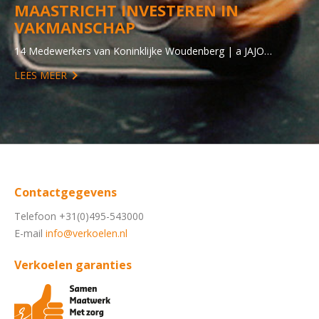
MAASTRICHT INVESTEREN IN
VAKMANSCHAP
14 Medewerkers van Koninklijke Woudenberg | a JAJO…
LEES MEER
Contactgegevens
Telefoon +31(0)495-543000
E-mail
info@verkoelen.nl
Verkoelen garanties